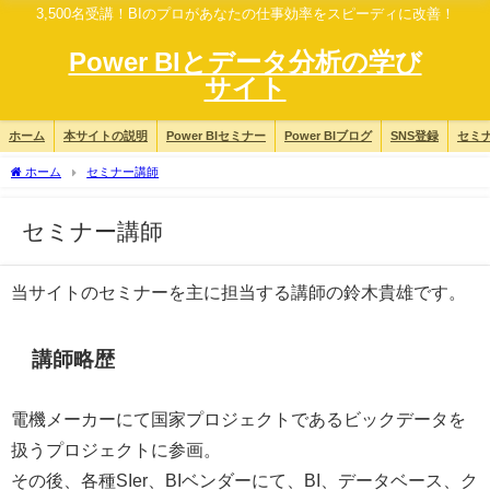
3,500名受講！BIのプロがあなたの仕事効率をスピーディに改善！
Power BIとデータ分析の学び
サイト
ホーム
本サイトの説明
Power BIセミナー
Power BIブログ
SNS登録
セミ
ホーム
セミナー講師
セミナー講師
当サイトのセミナーを主に担当する講師の鈴木貴雄です。
講師略歴
電機メーカーにて国家プロジェクトであるビックデータを
扱うプロジェクトに参画。
その後、各種SIer、BIベンダーにて、BI、データベース、ク