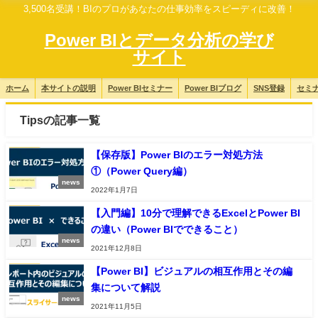
3,500名受講！BIのプロがあなたの仕事効率をスピーディに改善！
Power BIとデータ分析の学び
サイト
ホーム
本サイトの説明
Power BIセミナー
Power BIブログ
SNS登録
セミ
Tipsの記事一覧
【保存版】Power BIのエラー対処方法
①（Power Query編）
news
2022年1月7日
【入門編】10分で理解できるExcelとPower BI
の違い（Power BIでできること）
news
2021年12月8日
【Power BI】ビジュアルの相互作用とその編
集について解説
news
2021年11月5日