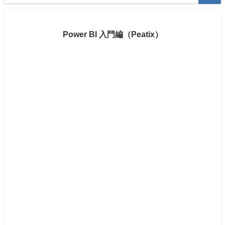
Power BI 入門編（Peatix）