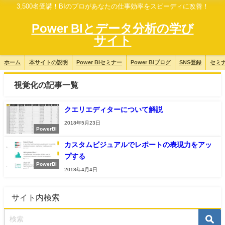
3,500名受講！BIのプロがあなたの仕事効率をスピーディに改善！
Power BIとデータ分析の学び
サイト
ホーム
本サイトの説明
Power BIセミナー
Power BIブログ
SNS登録
セミ
視覚化の記事一覧
クエリエディターについて解説
2018年5月23日
PowerBI
カスタムビジュアルでレポートの表現力をアッ
プする
PowerBI
2018年4月4日
サイト内検索